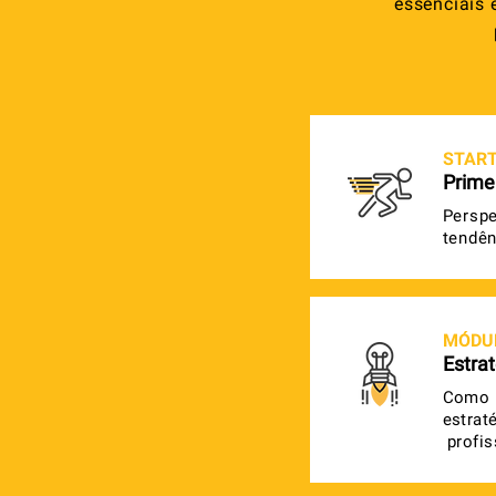
essenciais
e
STAR
Prime
Perspe
tendên
MÓDU
Estrat
Como p
estrat
profis