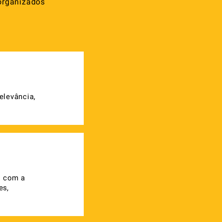
organizados
.
elevância,
s com a
es,