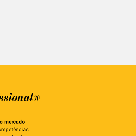
ssional
®
no mercado
competências