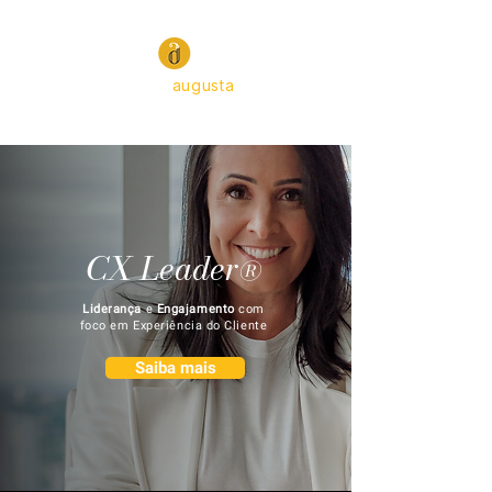
daniela
augusta
CX Leader
®
Liderança
e
Engajamento
com
foco em Experiência do Cliente
Saiba mais